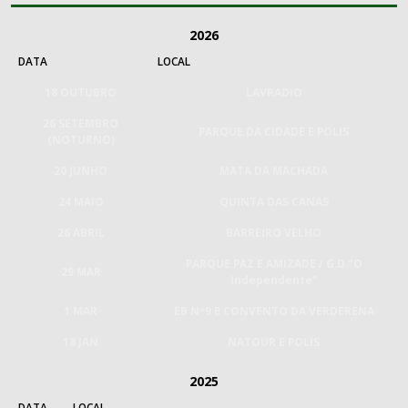
2026
DATA
LOCAL
18 OUTUBRO
LAVRADIO
26 SETEMBRO
PARQUE DA CIDADE E POLIS
(NOTURNO)
20 JUNHO
MATA DA MACHADA
24 MAIO
QUINTA DAS CANAS
26 ABRIL
BARREIRO VELHO
PARQUE PAZ E AMIZADE / G.D."O
29 MAR
Independente"
1 MAR
EB Nº9 E CONVENTO DA VERDERENA
18 JAN
NATOUR E POLIS
2025
DATA
LOCAL