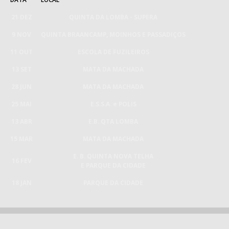
21 DEZ
QUINTA DA LOMBA - SUPERA
9 NOV
QUINTA BRAANCAMP, MOINHOS E PASSADIÇOS
11 OUT
ESCOLA DE FUZILEIROS
13 SET
MATA DA MACHADA
28 JUN
MATA DA MACHADA
25 MAI
E.S.S.A. e POLIS
13 ABR
E.B. QTA LOMBA
15 MAR
MATA DA MACHADA
E. B. QUINTA NOVA TELHA
16 FEV
E PARQUE DA CIDADE
18 JAN
PARQUE DA CIDADE