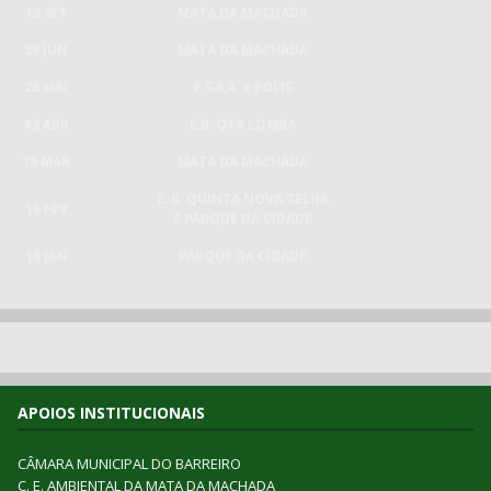
13 SET
MATA DA MACHADA
28 JUN
MATA DA MACHADA
25 MAI
E.S.S.A. e POLIS
13 ABR
E.B. QTA LOMBA
15 MAR
MATA DA MACHADA
E. B. QUINTA NOVA TELHA
16 FEV
E PARQUE DA CIDADE
18 JAN
PARQUE DA CIDADE
APOIOS INSTITUCIONAIS
CÂMARA MUNICIPAL DO BARREIRO
C. E. AMBIENTAL DA MATA DA MACHADA