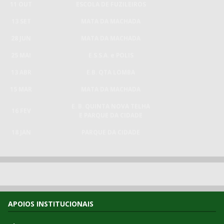
11 OUT
ESCOLA DE FUZILEIROS
13 SET
MATA DA MACHADA
28 JUN
MATA DA MACHADA
25 MAI
E.S.S.A. e POLIS
13 ABR
E.B. QTA LOMBA
15 MAR
MATA DA MACHADA
E. B. QUINTA NOVA TELHA
16 FEV
E PARQUE DA CIDADE
18 JAN
PARQUE DA CIDADE
APOIOS INSTITUCIONAIS