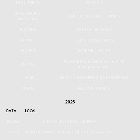
18 OUTUBRO
LAVRADIO
26 SETEMBRO
PARQUE DA CIDADE E POLIS
(NOTURNO)
20 JUNHO
MATA DA MACHADA
24 MAIO
QUINTA DAS CANAS
26 ABRIL
BARREIRO VELHO
PARQUE PAZ E AMIZADE / G.D."O
29 MAR
Independente"
1 MAR
EB Nº9 E CONVENTO DA VERDERENA
18 JAN
NATOUR E POLIS
2025
DATA
LOCAL
21 DEZ
QUINTA DA LOMBA - SUPERA
9 NOV
QUINTA BRAANCAMP, MOINHOS E PASSADIÇOS