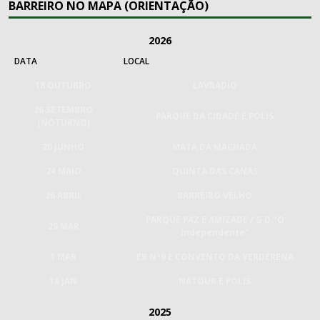
BARREIRO NO MAPA (ORIENTAÇÃO)
2026
DATA
LOCAL
18 OUTUBRO
LAVRADIO
26 SETEMBRO
PARQUE DA CIDADE E POLIS
(NOTURNO)
20 JUNHO
MATA DA MACHADA
24 MAIO
QUINTA DAS CANAS
26 ABRIL
BARREIRO VELHO
PARQUE PAZ E AMIZADE / G.D."O
29 MAR
Independente"
1 MAR
EB Nº9 E CONVENTO DA VERDERENA
18 JAN
NATOUR E POLIS
2025