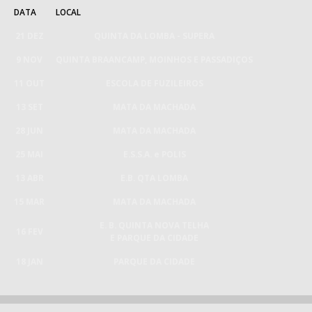
DATA
LOCAL
21 DEZ
QUINTA DA LOMBA - SUPERA
9 NOV
QUINTA BRAANCAMP, MOINHOS E PASSADIÇOS
11 OUT
ESCOLA DE FUZILEIROS
13 SET
MATA DA MACHADA
28 JUN
MATA DA MACHADA
25 MAI
E.S.S.A. e POLIS
13 ABR
E.B. QTA LOMBA
15 MAR
MATA DA MACHADA
E. B. QUINTA NOVA TELHA
16 FEV
E PARQUE DA CIDADE
18 JAN
PARQUE DA CIDADE