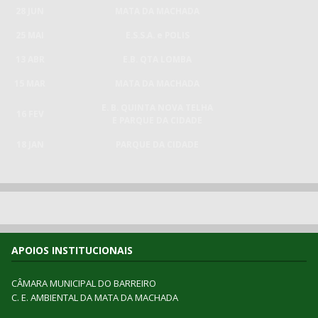
28 JUN
MATA DA MACHADA
25 MAI
E.S.S.A. e POLIS
13 ABR
E.B. QTA LOMBA
15 MAR
MATA DA MACHADA
E. B. QUINTA NOVA TELHA
16 FEV
E PARQUE DA CIDADE
18 JAN
PARQUE DA CIDADE
APOIOS INSTITUCIONAIS
CÂMARA MUNICIPAL DO BARREIRO
C. E. AMBIENTAL DA MATA DA MACHADA