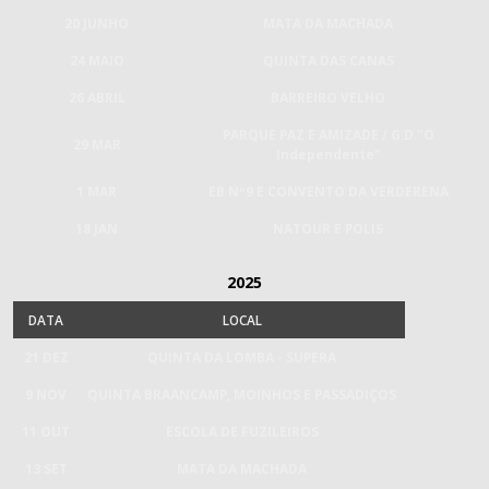
20 JUNHO
MATA DA MACHADA
24 MAIO
QUINTA DAS CANAS
26 ABRIL
BARREIRO VELHO
PARQUE PAZ E AMIZADE / G.D."O
29 MAR
Independente"
1 MAR
EB Nº9 E CONVENTO DA VERDERENA
18 JAN
NATOUR E POLIS
2025
DATA
LOCAL
21 DEZ
QUINTA DA LOMBA - SUPERA
9 NOV
QUINTA BRAANCAMP, MOINHOS E PASSADIÇOS
11 OUT
ESCOLA DE FUZILEIROS
13 SET
MATA DA MACHADA