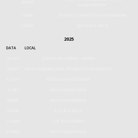
29 MAR
Independente"
1 MAR
EB Nº9 E CONVENTO DA VERDERENA
18 JAN
NATOUR E POLIS
2025
DATA
LOCAL
21 DEZ
QUINTA DA LOMBA - SUPERA
9 NOV
QUINTA BRAANCAMP, MOINHOS E PASSADIÇOS
11 OUT
ESCOLA DE FUZILEIROS
13 SET
MATA DA MACHADA
28 JUN
MATA DA MACHADA
25 MAI
E.S.S.A. e POLIS
13 ABR
E.B. QTA LOMBA
15 MAR
MATA DA MACHADA