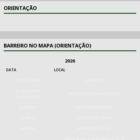
ORIENTAÇÃO
BARREIRO NO MAPA (ORIENTAÇÃO)
2026
DATA
LOCAL
18 OUTUBRO
LAVRADIO
26 SETEMBRO
PARQUE DA CIDADE E POLIS
(NOTURNO)
20 JUNHO
MATA DA MACHADA
24 MAIO
QUINTA DAS CANAS
26 ABRIL
BARREIRO VELHO
PARQUE PAZ E AMIZADE / G.D."O