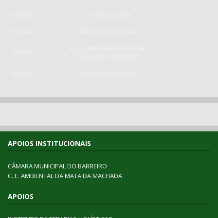
13 ABR
E.B. QTA LOMBA
15 MAR
MATA DA MACHADA
E. B. QUINTA NOVA TELHA
16 FEV
E PARQUE DA CIDADE
18 JAN
PARQUE DA CIDADE
APOIOS INSTITUCIONAIS
CÂMARA MUNICIPAL DO BARREIRO
C. E. AMBIENTAL DA MATA DA MACHADA
APOIOS