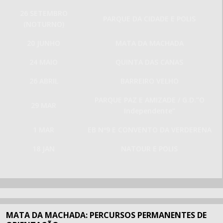
26 SETEMBRO
PARQUE DA CIDADE E POLIS
(NOTURNO)
20 JUNHO
MATA DA MACHADA
24 MAIO
QUINTA DAS CANAS
26 ABRIL
BARREIRO VELHO
PARQUE PAZ E AMIZADE / G.D.”O
29 MAR
Independente”
1 MAR
EB Nº9 E CONVENTO DA VERDERENA
18 JAN
NATOUR E POLIS
MATA DA MACHADA: PERCURSOS PERMANENTES DE