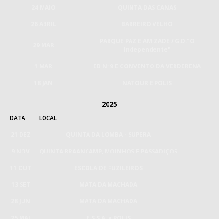
24 MAIO
QUINTA DAS CANAS
26 ABRIL
BARREIRO VELHO
PARQUE PAZ E AMIZADE / G.D."O
29 MAR
Independente"
1 MAR
EB Nº9 E CONVENTO DA VERDERENA
18 JAN
NATOUR E POLIS
2025
DATA
LOCAL
21 DEZ
QUINTA DA LOMBA - SUPERA
9 NOV
QUINTA BRAANCAMP, MOINHOS E PASSADIÇOS
11 OUT
ESCOLA DE FUZILEIROS
13 SET
MATA DA MACHADA
28 JUN
MATA DA MACHADA
25 MAI
E.S.S.A. e POLIS