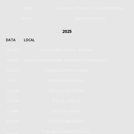
1 MAR
EB Nº9 E CONVENTO DA VERDERENA
18 JAN
NATOUR E POLIS
2025
DATA
LOCAL
21 DEZ
QUINTA DA LOMBA - SUPERA
9 NOV
QUINTA BRAANCAMP, MOINHOS E PASSADIÇOS
11 OUT
ESCOLA DE FUZILEIROS
13 SET
MATA DA MACHADA
28 JUN
MATA DA MACHADA
25 MAI
E.S.S.A. e POLIS
13 ABR
E.B. QTA LOMBA
15 MAR
MATA DA MACHADA
E. B. QUINTA NOVA TELHA