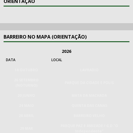
ORIENTAÇÃO
BARREIRO NO MAPA (ORIENTAÇÃO)
2026
DATA
LOCAL
18 OUTUBRO
LAVRADIO
26 SETEMBRO
PARQUE DA CIDADE E POLIS
(NOTURNO)
20 JUNHO
MATA DA MACHADA
24 MAIO
QUINTA DAS CANAS
26 ABRIL
BARREIRO VELHO
PARQUE PAZ E AMIZADE / G.D."O
29 MAR
Independente"