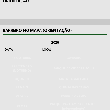
ORIENTAÇÃO
BARREIRO NO MAPA (ORIENTAÇÃO)
2026
DATA
LOCAL
18 OUTUBRO
LAVRADIO
26 SETEMBRO
PARQUE DA CIDADE E POLIS
(NOTURNO)
20 JUNHO
MATA DA MACHADA
24 MAIO
QUINTA DAS CANAS
26 ABRIL
BARREIRO VELHO
PARQUE PAZ E AMIZADE / G.D."O
29 MAR
Independente"