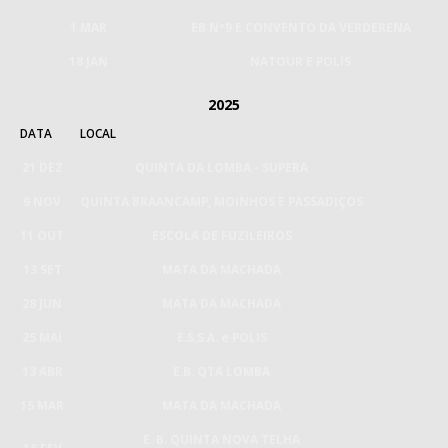
1 MAR
EB Nº9 E CONVENTO DA VERDERENA
18 JAN
NATOUR E POLIS
2025
DATA
LOCAL
21 DEZ
QUINTA DA LOMBA - SUPERA
9 NOV
QUINTA BRAANCAMP, MOINHOS E PASSADIÇOS
11 OUT
ESCOLA DE FUZILEIROS
13 SET
MATA DA MACHADA
28 JUN
MATA DA MACHADA
25 MAI
E.S.S.A. e POLIS
13 ABR
E.B. QTA LOMBA
15 MAR
MATA DA MACHADA
E. B. QUINTA NOVA TELHA