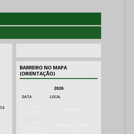
BARREIRO NO MAPA
(ORIENTAÇÃO)
2026
DATA
LOCAL
stá
18
LAVRADIO
OUTUBRO
26
PARQUE DA CIDADE E
SETEMBRO
POLIS
(NOTURNO)