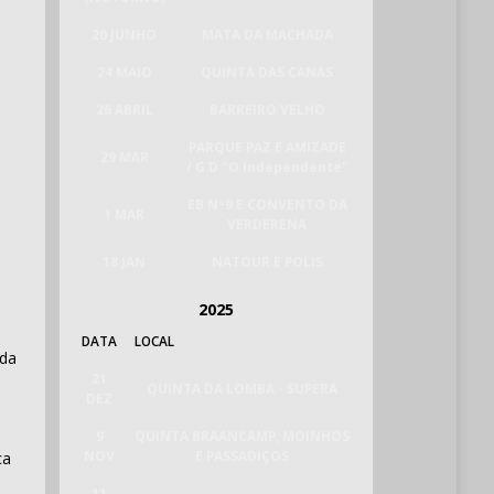
20 JUNHO
MATA DA MACHADA
24 MAIO
QUINTA DAS CANAS
26 ABRIL
BARREIRO VELHO
PARQUE PAZ E AMIZADE
29 MAR
/ G.D."O Independente"
EB Nº9 E CONVENTO DA
1 MAR
VERDERENA
18 JAN
NATOUR E POLIS
2025
DATA
LOCAL
ada
21
QUINTA DA LOMBA - SUPERA
DEZ
9
QUINTA BRAANCAMP, MOINHOS
NOV
E PASSADIÇOS
ca
11