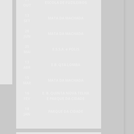
ESCOLA DE FUZILEIROS
OUT
13
MATA DA MACHADA
SET
28
MATA DA MACHADA
JUN
25
E.S.S.A. e POLIS
MAI
13
E.B. QTA LOMBA
ABR
15
MATA DA MACHADA
MAR
16
E. B. QUINTA NOVA TELHA
FEV
E PARQUE DA CIDADE
18
PARQUE DA CIDADE
JAN