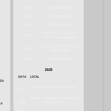
20 JUNHO
MATA DA MACHADA
24 MAIO
QUINTA DAS CANAS
26 ABRIL
BARREIRO VELHO
PARQUE PAZ E AMIZADE
29 MAR
/ G.D."O Independente"
EB Nº9 E CONVENTO DA
1 MAR
VERDERENA
18 JAN
NATOUR E POLIS
2025
DATA
LOCAL
ada
21
QUINTA DA LOMBA - SUPERA
DEZ
9
QUINTA BRAANCAMP, MOINHOS
NOV
E PASSADIÇOS
ca
11