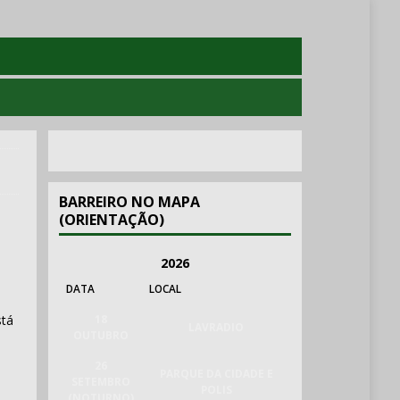
BARREIRO NO MAPA
(ORIENTAÇÃO)
2026
DATA
LOCAL
stá
18
LAVRADIO
OUTUBRO
26
PARQUE DA CIDADE E
SETEMBRO
POLIS
(NOTURNO)