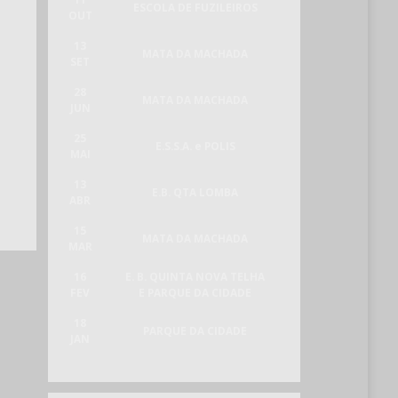
ESCOLA DE FUZILEIROS
OUT
13
MATA DA MACHADA
SET
28
MATA DA MACHADA
JUN
25
E.S.S.A. e POLIS
MAI
13
E.B. QTA LOMBA
ABR
15
MATA DA MACHADA
MAR
16
E. B. QUINTA NOVA TELHA
FEV
E PARQUE DA CIDADE
18
PARQUE DA CIDADE
JAN