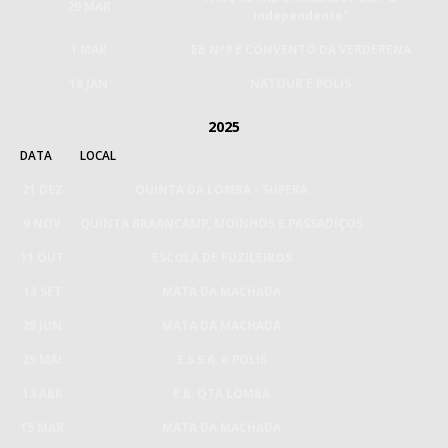
29 MAR
Independente"
1 MAR
EB Nº9 E CONVENTO DA VERDERENA
18 JAN
NATOUR E POLIS
2025
DATA
LOCAL
21 DEZ
QUINTA DA LOMBA - SUPERA
9 NOV
QUINTA BRAANCAMP, MOINHOS E PASSADIÇOS
11 OUT
ESCOLA DE FUZILEIROS
13 SET
MATA DA MACHADA
28 JUN
MATA DA MACHADA
25 MAI
E.S.S.A. e POLIS
13 ABR
E.B. QTA LOMBA
15 MAR
MATA DA MACHADA