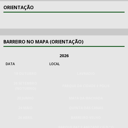
ORIENTAÇÃO
BARREIRO NO MAPA (ORIENTAÇÃO)
2026
DATA
LOCAL
18 OUTUBRO
LAVRADIO
26 SETEMBRO
PARQUE DA CIDADE E POLIS
(NOTURNO)
20 JUNHO
MATA DA MACHADA
24 MAIO
QUINTA DAS CANAS
26 ABRIL
BARREIRO VELHO
PARQUE PAZ E AMIZADE / G.D."O